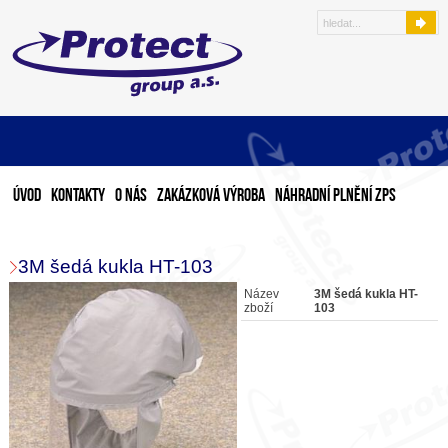
Úvod
Kontakty
O nás
Zakázková výroba
Náhradní plnění ZPS
3M šedá kukla HT-103
Název
3M šedá kukla HT-
zboží
103