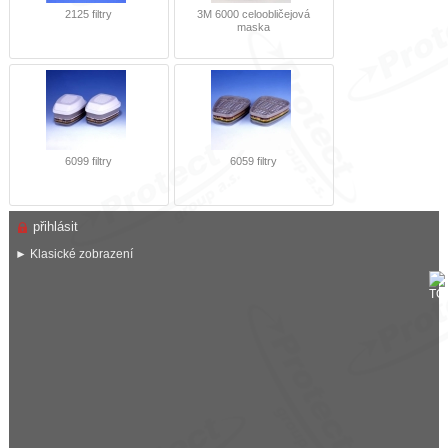
2125 filtry
3M 6000 celoobličejová
maska
6099 filtry
6059 filtry