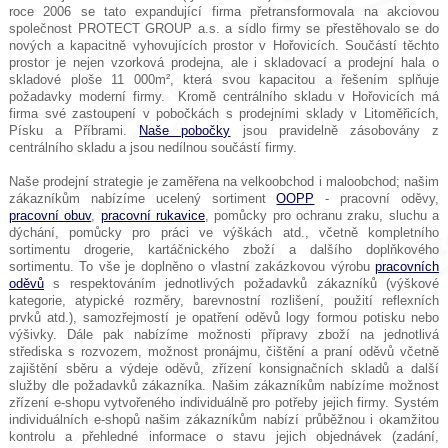
roce 2006 se tato expandující firma přetransformovala na akciovou
společnost PROTECT GROUP a.s. a sídlo firmy se přestěhovalo se do
nových a kapacitně vyhovujících prostor v Hořovicích. Součástí těchto
prostor je nejen vzorková prodejna, ale i skladovací a prodejní hala o
skladové ploše 11 000m², která svou kapacitou a řešením splňuje
požadavky moderní firmy. Kromě centrálního skladu v Hořovicích má
firma své zastoupení v pobočkách s prodejními sklady v Litoměřicích,
Písku a Příbrami.
Naše pobočky
jsou pravidelně zásobovány z
centrálního skladu a jsou nedílnou součástí firmy.
Naše prodejní strategie je zaměřena na velkoobchod i maloobchod; našim
zákazníkům nabízíme ucelený sortiment
OOPP
- pracovní oděvy,
pracovní obuv
,
pracovní rukavice
, pomůcky pro ochranu zraku, sluchu a
dýchání, pomůcky pro práci ve výškách atd., včetně kompletního
sortimentu drogerie, kartáčnického zboží a dalšího doplňkového
sortimentu. To vše je doplněno o vlastní zakázkovou výrobu
pracovních
oděvů
s respektováním jednotlivých požadavků zákazníků (výškové
kategorie, atypické rozměry, barevnostní rozlišení, použití reflexních
prvků atd.), samozřejmostí je opatření oděvů logy formou potisku nebo
výšivky. Dále pak nabízíme možnosti přípravy zboží na jednotlivá
střediska s rozvozem, možnost pronájmu, čištění a praní oděvů včetně
zajištění sběru a výdeje oděvů, zřízení konsignačních skladů a další
služby dle požadavků zákazníka. Našim zákazníkům nabízíme možnost
zřízení e-shopu vytvořeného individuálně pro potřeby jejich firmy. Systém
individuálních e-shopů našim zákazníkům nabízí průběžnou i okamžitou
kontrolu a přehledné informace o stavu jejich objednávek (zadání,