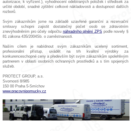
autorizace, k vyřízení.), vyhodnocení odebíraných položek i středisek za
určité období, snadné zjištění celkové nákladovosti a dostupnost dalších
rozborů.
Svým zákazníkům jsme na základě uzavřené garanční a rezervační
smlouvy schopni zajistit dostatečný počet osob se zdravotním
znevýhodněním pro účely odpočtu
náhradního plnění ZPS
podle novely §
81 zákona 435/2004Sb. o zaměstnanosti.
Naším cílem je nabídnout svým zákazníkům ucelený sortiment,
profesionální přístup, uvádět na trh kvalitní výrobky za
konkurenceschopné ceny a především být svým zákazníkům spolehlivým
partnerem v oblasti osobních ochranných prostředků a s tím spojených
služeb.
PROTECT GROUP, a.s.
Svornosti 8/985
150 00 Praha 5-Smíchov
www.pracovnipomucky.cz