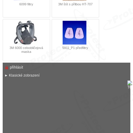
6099 filtry
3M štít s přilbou HT-707
3M 6000 celoobličejová
5911_P1 předfiltry
maska