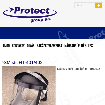
Úvod
Kontakty
O nás
Zakázková výroba
Náhradní plnění ZPS
3M štít HT-401/402
Název zboží
3M štít HT-401/402