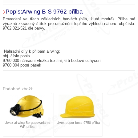
Popis:Arwing B-S 9762 přilba
Provedení ve třech základních barvách (bílá, žlutá modrá). Přilba má
výrazně zkrácený štítek pro umožnění lepšího výhledu nahoru. obj.čísla:
9762.021-521 dle barvy.
Náhradní díly k přilbám airwing:
obj. číslo popis
9760 000 náhradní vložka textilní, 6-ti bodové uchycení
9760 004 potní pásek
Podobné zboží:
Uwex airwing Bergbauvariante
Uvex super boss 9750 přilba
WR přilba