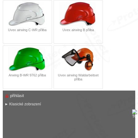
Uvex airwing C-WR přilba
Uvex airwing B přilba
Arwing B-WR 9762 přilba
Uvex airwing Waldarbeitset
přilba