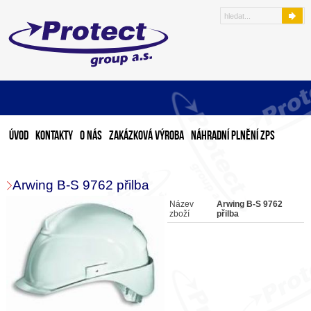
Úvod
Kontakty
O nás
Zakázková výroba
Náhradní plnění ZPS
Arwing B-S 9762 přilba
Název
Arwing B-S 9762
zboží
přilba