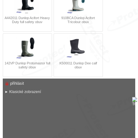
A442011 Dunlop Acifort Heavy
910BCA Dunlop Acifort
Duty full safety obuv
Tricolour obuv
142VP Dunlop Protomastor full
K500011 Dunlop Dee calf
safety obuv
obuv