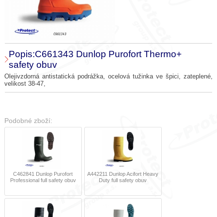
Popis:C661343 Dunlop Purofort Thermo+
safety obuv
Olejivzdorná antistatická podrážka, ocelová tužinka ve špici, zateplené,
velikost 38-47,
Podobné zboží:
C462841 Dunlop Purofort
A442211 Dunlop Acifort Heavy
Professional full safety obuv
Duty full safety obuv