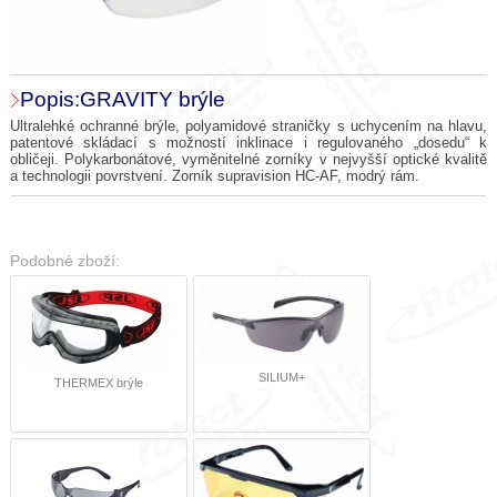
Popis:GRAVITY brýle
Ultralehké ochranné brýle, polyamidové straničky s uchycením na hlavu,
patentové skládací s možností inklinace i regulovaného „dosedu“ k
obličeji. Polykarbonátové, vyměnitelné zorníky v nejvyšší optické kvalitě
a technologii povrstvení. Zorník supravision HC-AF, modrý rám.
Podobné zboží:
SILIUM+
THERMEX brýle