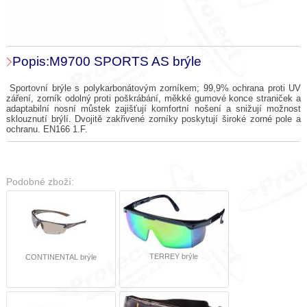
Popis:M9700 SPORTS AS brýle
Sportovní brýle s polykarbonátovým zorníkem; 99,9% ochrana proti UV
záření, zorník odolný proti poškrábání, měkké gumové konce straniček a
adaptabilní nosní můstek zajišťují komfortní nošení a snižují možnost
sklouznutí brýlí. Dvojitě zakřivené zorníky poskytují široké zorné pole a
ochranu. EN166 1.F.
Podobné zboží:
TERREY brýle
CONTINENTAL brýle