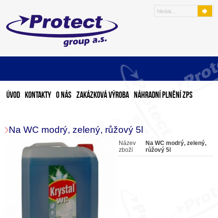
Úvod
Kontakty
O nás
Zakázková výroba
Náhradní plnění ZPS
Na WC modrý, zelený, růžový 5l
Název
Na WC modrý, zelený,
zboží
růžový 5l