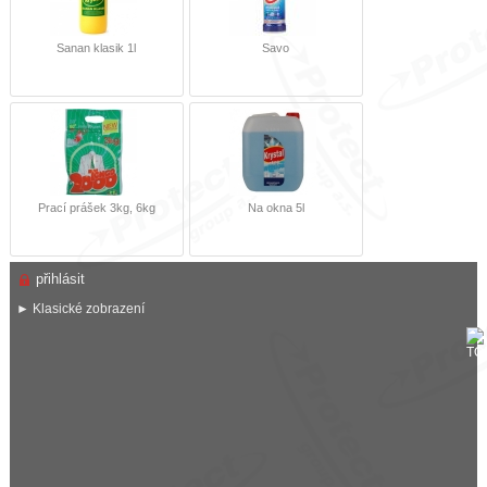
Sanan klasik 1l
Savo
Prací prášek 3kg, 6kg
Na okna 5l