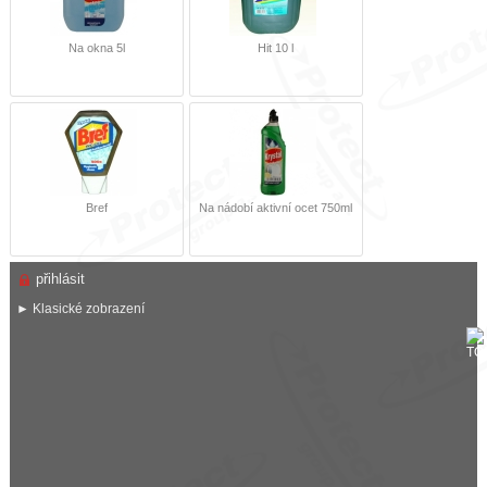
Na okna 5l
Hit 10 l
Bref
Na nádobí aktivní ocet 750ml