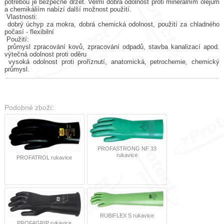
potřebou je bezpečně držet. Velmi dobrá odolnost proti minerálním olejům
a chemikáliím nabízí další možnost použití.
Vlastnosti:
dobrý úchyp za mokra, dobrá chemická odolnost, použití za chladného
počasí - flexibilní
Použití:
průmysl zpracování kovů, zpracování odpadů, stavba kanalizací apod.
výtečná odolnost proti oděru
vysoká odolnost proti proříznutí, anatomická, petrochemie, chemický
průmysl.
Podobné zboží:
PROFASTRONG NF 33
rukavice
PROFATROL rukavice
RUBIFLEX S rukavice
PROFAGRIP rukavice