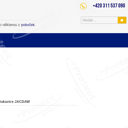
+420 311 537 090
o některou z
.
poboček
Rukavice JACDAW