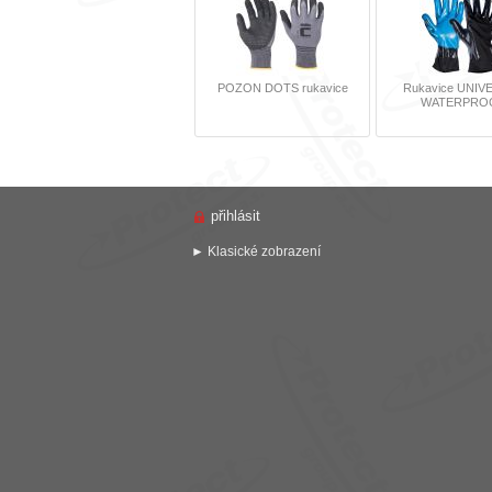
POZON DOTS rukavice
Rukavice UNIV
WATERPRO