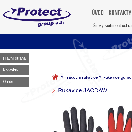
Úvod
Kontakty
Široký sortiment ochr
Hlavní strana
Kontakty
»
»
Pracovní rukavice
Rukavice gumov
O nás
Rukavice JACDAW