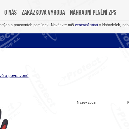
O nás
Zakázková výroba
Náhradní plnění ZPS
anných a pracovních pomůcek. Navštivte náš
v Hořovicích, neb
centrální sklad
é a povrstvené
Název zboží