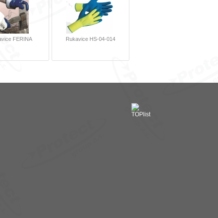
avice FERINA
Rukavice HS-04-014