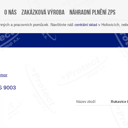
O nás
Zakázková výroba
Náhradní plnění ZPS
anných a pracovních pomůcek. Navštivte náš
v Hořovicích, neb
centrální sklad
rmor
S 9003
Název zboží
Rukavice 