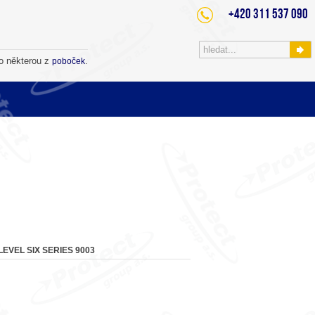
+420 311 537 090
o některou z
.
poboček
LEVEL SIX SERIES 9003