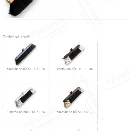
Podobné zboží:
Smeták na hůl 5151-Z-616
Smeták na hůl 5119-Z-616
Smeták na hůl 5118-Z-616
Smeták na hůl 5183-616