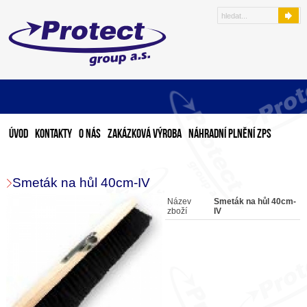
Úvod
Kontakty
O nás
Zakázková výroba
Náhradní plnění ZPS
Smeták na hůl 40cm-IV
Název
Smeták na hůl 40cm-
zboží
IV