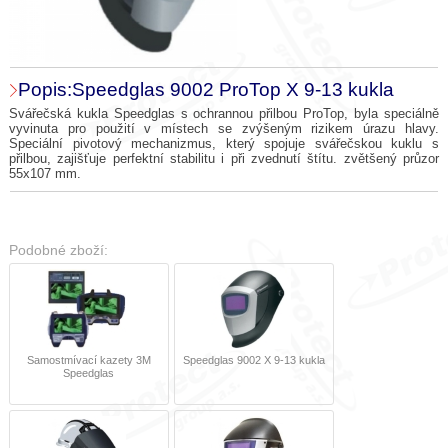
Popis:Speedglas 9002 ProTop X 9-13 kukla
Svářečská kukla Speedglas s ochrannou přilbou ProTop, byla speciálně
vyvinuta pro použití v místech se zvýšeným rizikem úrazu hlavy.
Speciální pivotový mechanizmus, který spojuje svářečskou kuklu s
přilbou, zajišťuje perfektní stabilitu i při zvednutí štítu. zvětšený průzor
55x107 mm.
Podobné zboží:
Samostmívací kazety 3M
Speedglas 9002 X 9-13 kukla
Speedglas