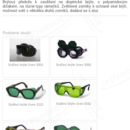
Brýlový předvěs k zavěšení na dioptrické brýle, s polyamidovým
držákem, na různé typy rámečků. Zvětšené zorníky k ochraně skel brýlí,
možnost volit z několika druhů zorníků, dodává se s etuí.
Podobné zboží:
Svářecí brýle Uvex 9301
Svářecí brýle Uvex 9350
Svářecí brýle Uvex 9162
Svářecí brýle Uvex 9115