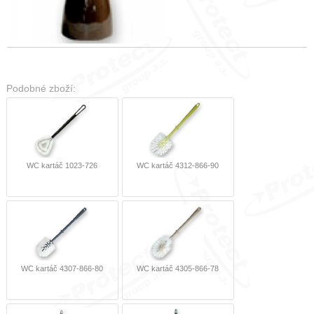
Podobné zboží:
WC kartáč 1023-726
WC kartáč 4312-866-90
WC kartáč 4307-866-80
WC kartáč 4305-866-78