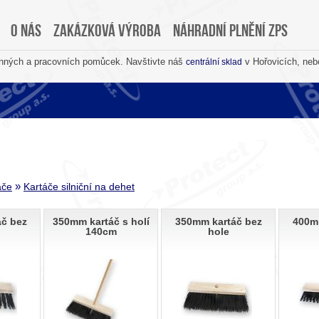
O nás
Zakázková výroba
Náhradní plnění ZPS
anných a pracovních pomůcek. Navštivte náš
v Hořovicích, neb
centrální sklad
»
áče
Kartáče silniční na dehet
č bez
350mm kartáč s holí
350mm kartáč bez
400m
140cm
hole