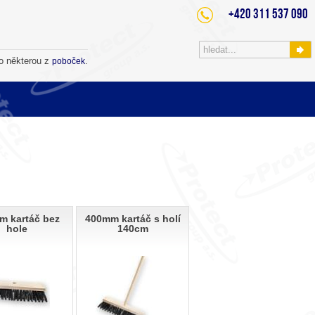
+420 311 537 090
o některou z
.
poboček
m kartáč bez
400mm kartáč s holí
hole
140cm