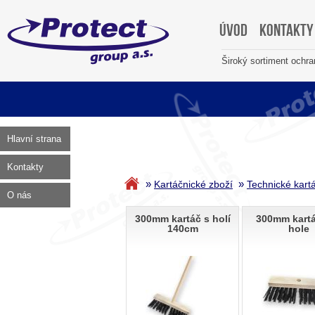
Úvod
Kontakty
Široký sortiment ochr
Hlavní strana
Kontakty
»
»
Kartáčnické zboží
Technické kart
O nás
300mm kartáč s holí
300mm kartá
140cm
hole