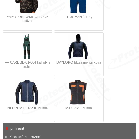
EMERTON CAMOUFLAGE
FF JOHAN šortky
blůza
FF CARL BE-01-004 kalhoty s
DAYBORO blůza montérková
laclem
NEURUM CLASSIC bunda
MAX VIVO bunda