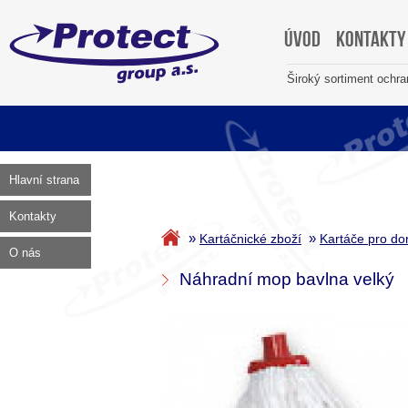
Úvod
Kontakty
Široký sortiment ochr
Hlavní strana
Kontakty
»
»
Kartáčnické zboží
Kartáče pro d
O nás
Náhradní mop bavlna velký