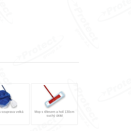
 souprava velká
Mop s tělesem a holí 130cm
suchý úklid