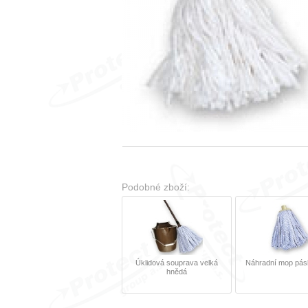
Podobné zboží:
Úklidová souprava velká
Náhradní mop pás
hnědá