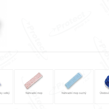
ky velký
Náhradní mop
Náhradní mop suchý
Úkidová