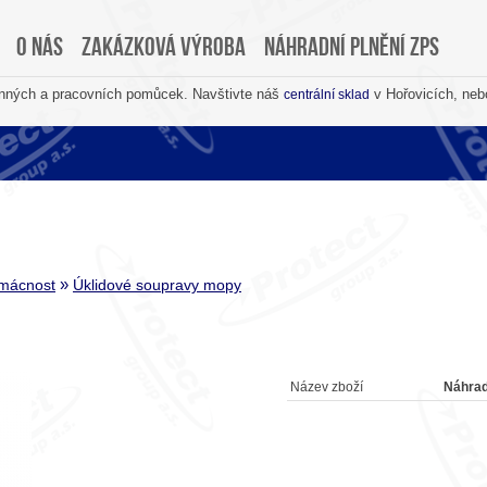
O nás
Zakázková výroba
Náhradní plnění ZPS
anných a pracovních pomůcek. Navštivte náš
v Hořovicích, neb
centrální sklad
»
omácnost
Úklidové soupravy mopy
Název zboží
Náhrad