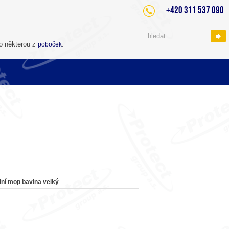
+420 311 537 090
o některou z
.
poboček
ní mop bavlna velký