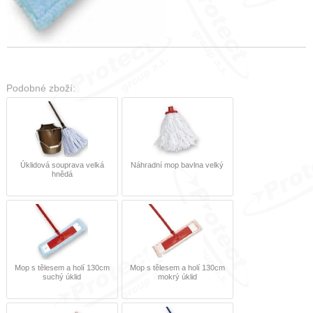
Podobné zboží:
Úklidová souprava velká
Náhradní mop bavlna velký
hnědá
Mop s tělesem a holí 130cm
Mop s tělesem a holí 130cm
suchý úklid
mokrý úklid