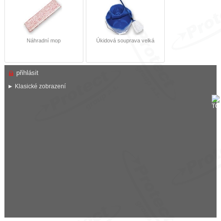
Náhradní mop
Úkidová souprava velká