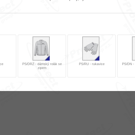
ice
PS/DRZ - dámský rolák se
PS/RU - rukavice
PS/DN - 
zipem