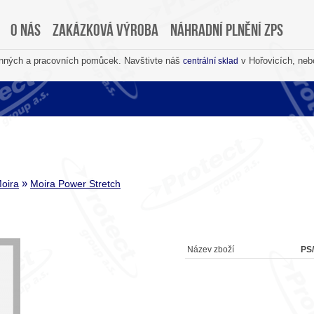
O nás
Zakázková výroba
Náhradní plnění ZPS
anných a pracovních pomůcek. Navštivte náš
v Hořovicích, neb
centrální sklad
»
oira
Moira Power Stretch
Název zboží
PS/