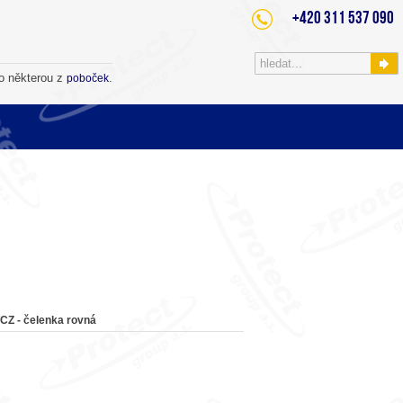
+420 311 537 090
o některou z
.
poboček
CZ - čelenka rovná