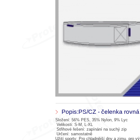
Popis:PS/CZ - čelenka rovná
Složení: 56% PES, 35% Nylon, 9% Lyc
Velikosti: S-M, L-XL
Střihové řešení: zapínání na suchý zip
Určení: samostatně
Užití sporty: Pro chladnější dny a zimu, pro v