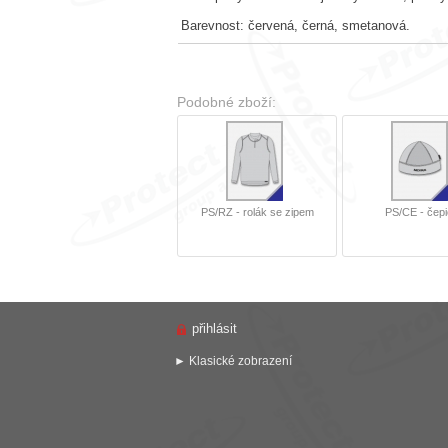
Barevnost: červená, černá, smetanová.
Podobné zboží:
PS/RZ - rolák se zipem
PS/CE - čep