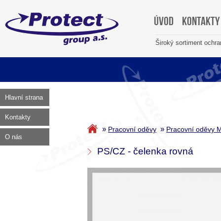
Úvod
Kontakty
Široký sortiment ochr
Hlavní strana
Kontakty
»
»
Pracovní oděvy
Pracovní oděvy M
O nás
PS/CZ - čelenka rovná