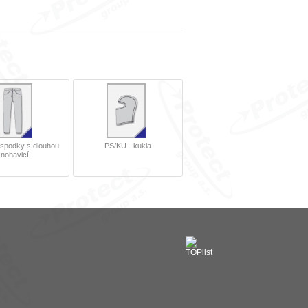
spodky s dlouhou
PS/KU - kukla
nohavicí