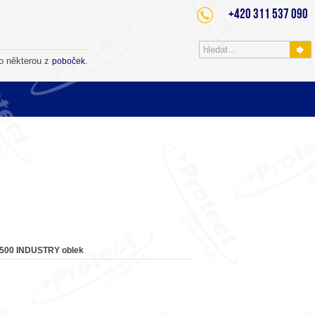
+420 311 537 090
o některou z
.
poboček
500 INDUSTRY oblek