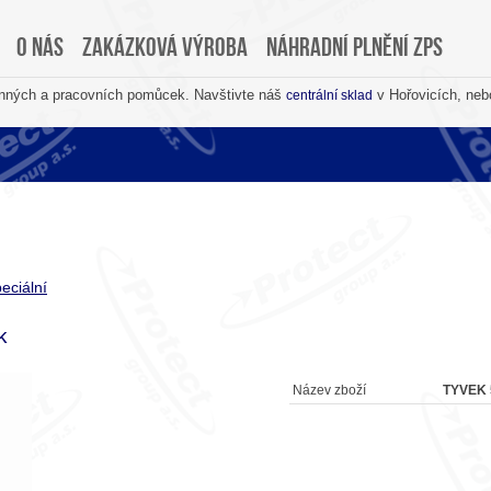
O nás
Zakázková výroba
Náhradní plnění ZPS
anných a pracovních pomůcek. Navštivte náš
v Hořovicích, neb
centrální sklad
eciální
k
Název zboží
TYVEK 