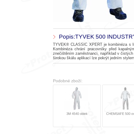
Popis:TYVEK 500 INDUSTRY
TYVEK® CLASSIC XPERT je kombinéza s límečk
Kombinéza chrání pracovníky před kapalným
znečištěním zaměstnanci, například v čistých 
širokou škálu aplikací lze pokrýt jedním style
Podobné zboží:
3M 4540 oblek
CHEMSAFE 500 ove