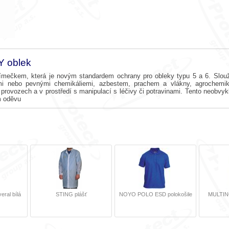
 oblek
em, která je novým standardem ochrany pro obleky typu 5 a 6. Slouží ja
i nebo pevnými chemikáliemi, azbestem, prachem a vlákny, agrochemik
provozech a v prostředí s manipulací s léčivy či potravinami. Tento neobvyklý
m oděvu
ral bílá
STING plášť
NOYO POLO ESD polokošile
MULTI