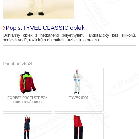
Popis:TYVEL CLASSIC oblek
Ochranný oblek z netkaného polyethylénu, antistatický bez silikonů,
odolává vodě, roztokům chemikálií, azbestu a prachu.
Podobné zboží:
FOREST PROFI STRECH
TYVEK 800J
softshellová bunda