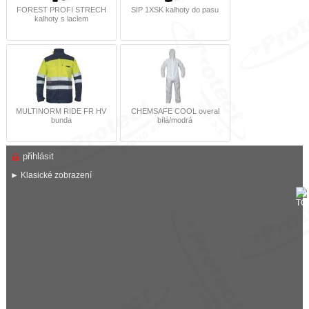
FOREST PROFI STRECH
SIP 1XSK kalhoty do pasu
kalhoty s laclem
MULTINORM RIDE FR HV
CHEMSAFE COOL overal
bunda
bílá/modrá