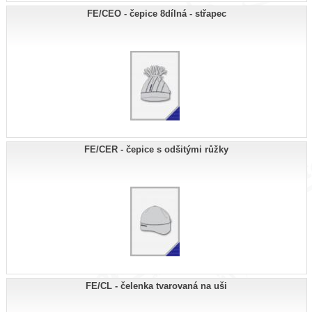
FE/CEO - čepice 8dílná - střapec
FE/CER - čepice s odšitými růžky
FE/CL - čelenka tvarovaná na uši