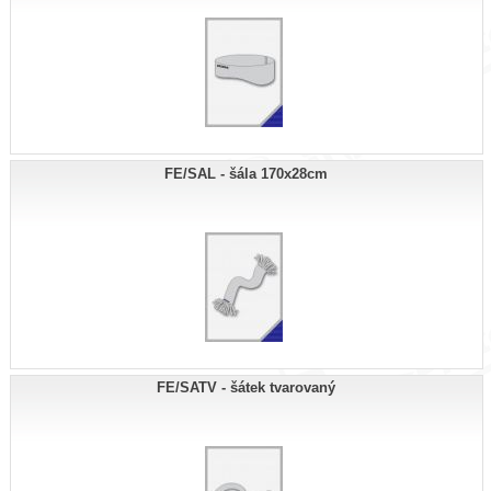
FE/SAL - šála 170x28cm
FE/SATV - šátek tvarovaný