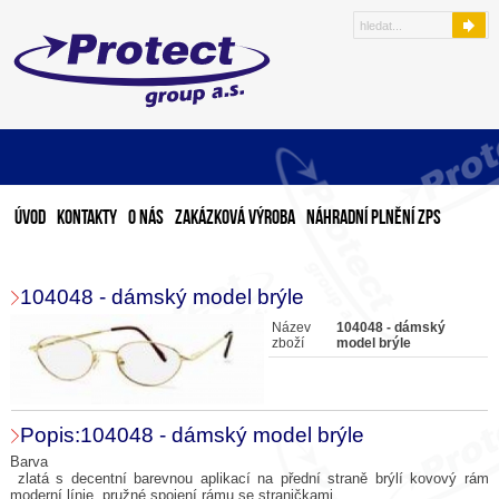
Úvod
Kontakty
O nás
Zakázková výroba
Náhradní plnění ZPS
104048 - dámský model brýle
Název
104048 - dámský
zboží
model brýle
Popis:104048 - dámský model brýle
Barva
zlatá s decentní barevnou aplikací na přední straně brýlí kovový rám
moderní línie, pružné spojení rámu se straničkami.