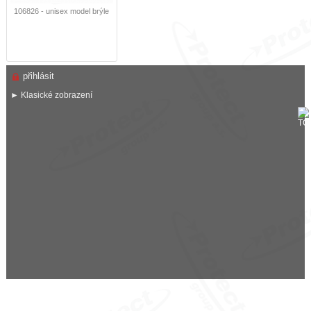
106826 - unisex model brýle