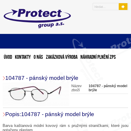
Úvod
Kontakty
O nás
Zakázková výroba
Náhradní plnění ZPS
104787 - pánský model brýle
Název
104787 - pánský model
zboží
brýle
Popis:104787 - pánský model brýle
Barva kaštanová módní kovový rám s pružnými straničkami, které jsou
potaženy plastem.