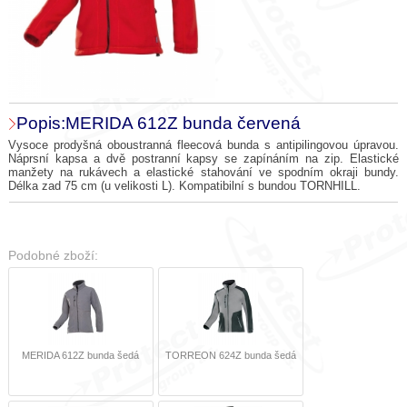
Popis:MERIDA 612Z bunda červená
Vysoce prodyšná oboustranná fleecová bunda s antipilingovou úpravou.
Náprsní kapsa a dvě postranní kapsy se zapínáním na zip. Elastické
manžety na rukávech a elastické stahování ve spodním okraji bundy.
Délka zad 75 cm (u velikosti L). Kompatibilní s bundou TORNHILL.
Podobné zboží:
MERIDA 612Z bunda šedá
TORREON 624Z bunda šedá