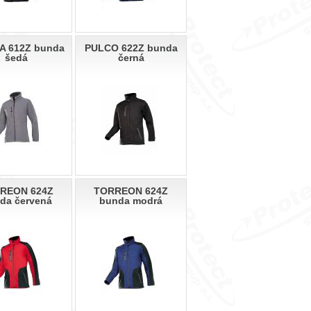
A 612Z bunda
PULCO 622Z bunda
šedá
černá
REON 624Z
TORREON 624Z
da červená
bunda modrá