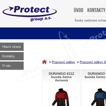
Úvod
Kontakty
Široký sortiment ochr
Hlavní strana
Kontakty
»
»
Pracovní oděvy
Pracovní oděvy 
O nás
DURANGO 611Z
DURANGO 
bunda černo
bunda černo
červená