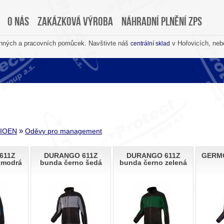
O nás
Zakázková výroba
Náhradní plnění ZPS
anných a pracovních pomůcek. Navštivte náš
v Hořovicích, neb
centrální sklad
»
SIOEN
Oděvy pro management
611Z
DURANGO 611Z
DURANGO 611Z
GERMO
 modrá
bunda černo šedá
bunda černo zelená