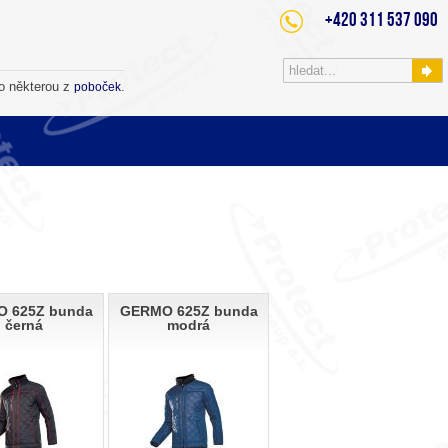
+420 311 537 090
o některou z
.
poboček
 625Z bunda
GERMO 625Z bunda
černá
modrá