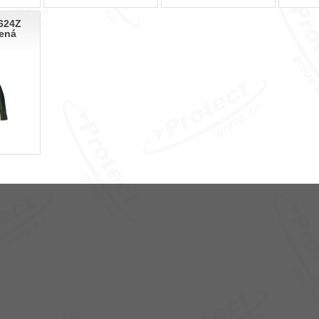
624Z
ená