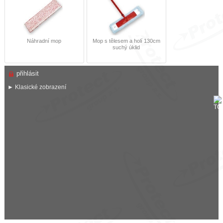
Náhradní mop
Mop s tělesem a holí 130cm
suchý úklid