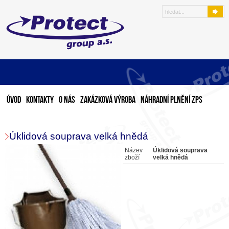
Úvod
Kontakty
O nás
Zakázková výroba
Náhradní plnění ZPS
Úklidová souprava velká hnědá
Název
Úklidová souprava
zboží
velká hnědá